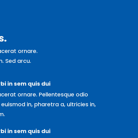
s.
acerat ornare.
am. Sed arcu.
bi in sem quis dui
acerat ornare. Pellentesque odio
, euismod in, pharetra a, ultricies in,
m.
bi in sem quis dui