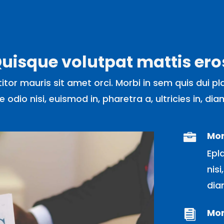
uisque volutpat mattis ero
itor mauris sit amet orci. Morbi in sem quis dui pl
 odio nisi, euismod in, pharetra a, ultricies in, di
Mor

Epl
nisi
dia
Mor
