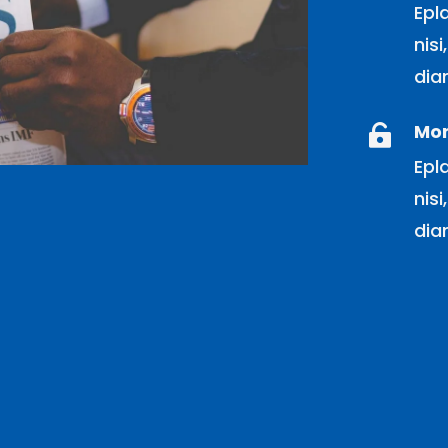
Epl
nisi
dia
Mor

Epl
nisi
dia