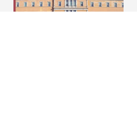
Τα πολιτικά κόμματα, το κράτος και η
νεοφιλελεύθερη(;) σύγκλιση 2010-2024
Ιούλ 13, 2026
Συγγραφέας: Αλέξανδρος Κριτσίκης Έτος
Έκδοσης: 2026 Εκδότης: Εναλλακτικές Εκδόσεις
Το βιβλίο αυτό του κ. Κριτσίκη...